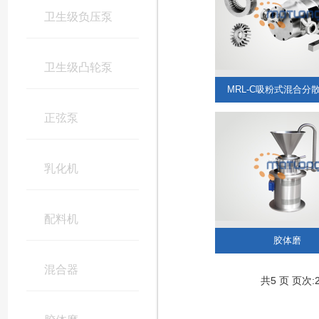
卫生级负压泵
卫生级凸轮泵
MRL-C吸粉式混合分
正弦泵
乳化机
配料机
胶体磨
混合器
共5 页 页次:2